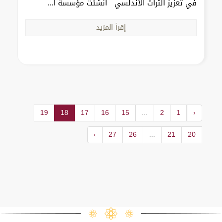
في تعزيز التراث الأندلسي أنشئت مؤسسة ا...
إقرأ المزيد
19
18
17
16
15
...
2
1
‹
›
27
26
...
21
20