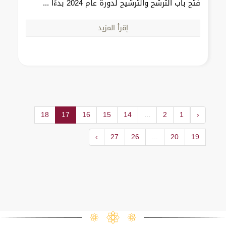
فتح باب الترشح والترشيح لدورة عام 2024 بدءًا ...
إقرأ المزيد
18
17
16
15
14
...
2
1
‹
›
27
26
...
20
19