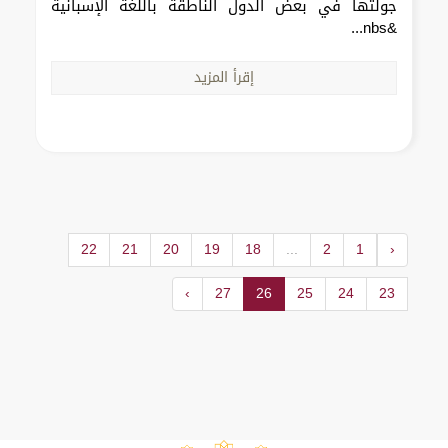
جولتها في بعض الدول الناطقة باللغة الإسبانية
&nbs...
إقرأ المزيد
22
21
20
19
18
...
2
1
‹
›
27
26
25
24
23