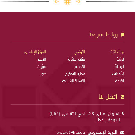
روابط سريعة
عن الجائزة
الترشيح
المركز الإعلامي
الرؤية
فئات الجائزة
الأخبار
الرسالة
الأحكام
مرئيات
الأهداف
معايير التحكيم
صور
القيمة
الأسئلة الشائعة
اتصل بنا
العنوان: مبنى 28، الحي الثقافي (كتارا)،
الدوحة ، قطر
البريد الإلكتروني:
award@hta.qa