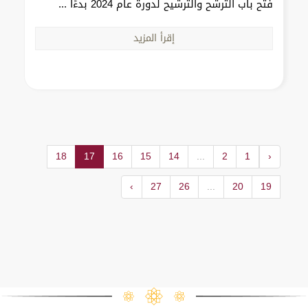
فتح باب الترشح والترشيح لدورة عام 2024 بدءًا ...
إقرأ المزيد
18
17
16
15
14
...
2
1
‹
›
27
26
...
20
19