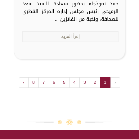
حمد نموذجا» بحضور سعادة السيد سعد
الرميحي رئيس مجلس إدارة المركز القطري
للصحافة، ونخبة من الفائزين ...
إقرأ المزيد
›
8
7
6
5
4
3
2
1
‹