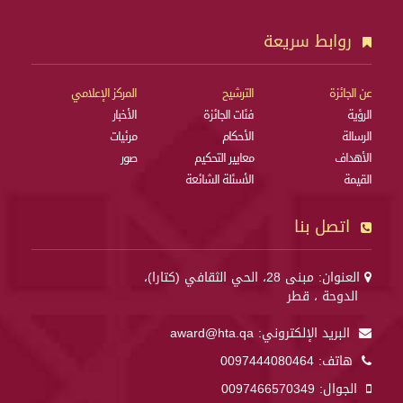
روابط سريعة
عن الجائزة
الترشيح
المركز الإعلامي
الرؤية
فئات الجائزة
الأخبار
الرسالة
الأحكام
مرئيات
الأهداف
معايير التحكيم
صور
القيمة
الأسئلة الشائعة
اتصل بنا
العنوان: مبنى 28، الحي الثقافي (كتارا)،
الدوحة ، قطر
البريد الإلكتروني:
award@hta.qa
هاتف:
0097444080464
الجوال:
0097466570349