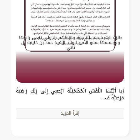
جائزة الشيخ حمد للترجمة والتفاهم الدولي تنعى راعيها
ومؤسسها سمو الأمير الوالد الشيخ حمد بن خليفة آل
ثاني
{يا أَيَّتُهَا النَّفْسُ الْمُطْمَئِنَّةُ ارْجِعِي إِلَى رَبِّكِ رَاضِيَةً
مَرْضِيَّةً ف...
إقرأ المزيد