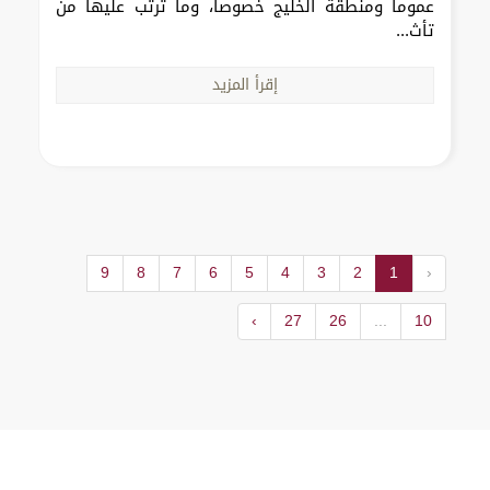
عموماً ومنطقة الخليج خصوصاً، وما ترتب عليها من
تأث...
إقرأ المزيد
9
8
7
6
5
4
3
2
1
‹
›
27
26
...
10