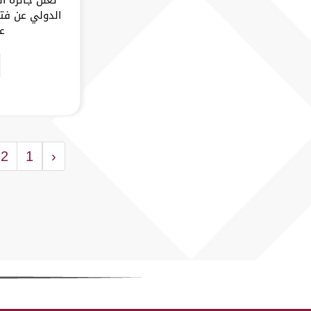
الدولي عن فتح
عام 5
2
1
‹