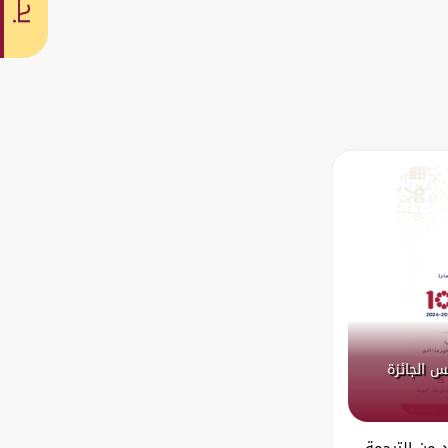
بحث
س الجائزة
د من الترجمة