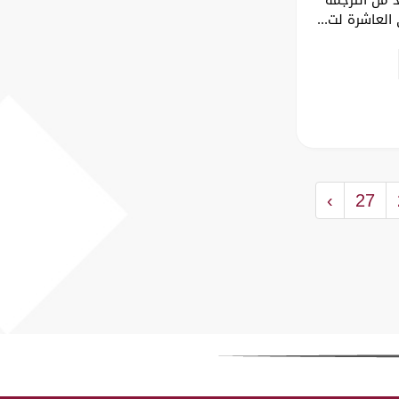
لعاشرة لت...
›
27