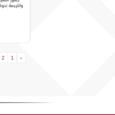
والترجمة ندوة
2
1
‹