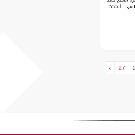
أندلسي أنشئت
›
27