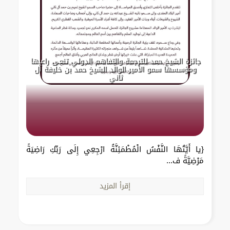
جائزة الشيخ حمد للترجمة والتفاهم الدولي تنعى راعيها
ومؤسسها سمو الأمير الوالد الشيخ حمد بن خليفة آل
ثاني
{يا أَيَّتُهَا النَّفْسُ الْمُطْمَئِنَّةُ ارْجِعِي إِلَى رَبِّكِ رَاضِيَةً
مَرْضِيَّةً ف...
إقرأ المزيد