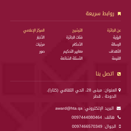
روابط سريعة
عن الجائزة
الترشيح
المركز الإعلامي
الرؤية
فئات الجائزة
الأخبار
الرسالة
الأحكام
مرئيات
الأهداف
معايير التحكيم
صور
القيمة
الأسئلة الشائعة
اتصل بنا
العنوان: مبنى 28، الحي الثقافي (كتارا)،
الدوحة ، قطر
البريد الإلكتروني:
award@hta.qa
هاتف:
0097444080464
الجوال:
0097466570349