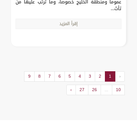
عموماً ومنطقة الخليج خصوصاً، وما ترتب عليها من
تأث...
إقرأ المزيد
9
8
7
6
5
4
3
2
1
‹
›
27
26
...
10