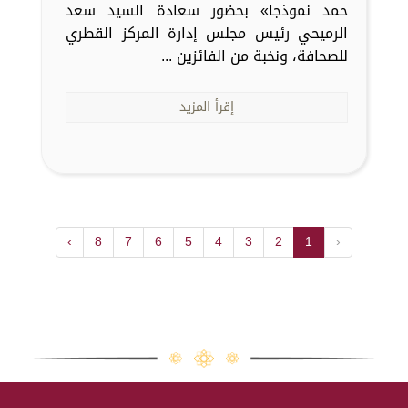
حمد نموذجا» بحضور سعادة السيد سعد
الرميحي رئيس مجلس إدارة المركز القطري
للصحافة، ونخبة من الفائزين ...
إقرأ المزيد
›
8
7
6
5
4
3
2
1
‹