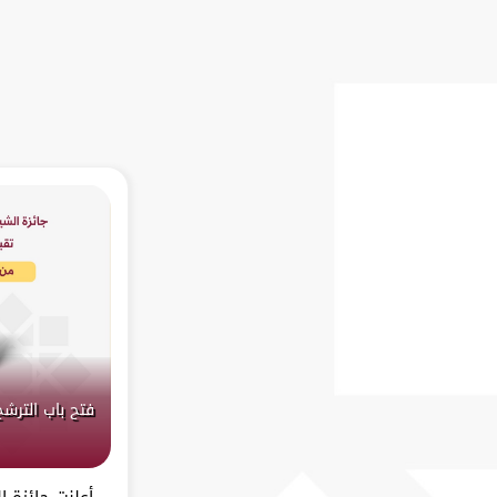
فتح باب الترشح
أعلنت جائزة 