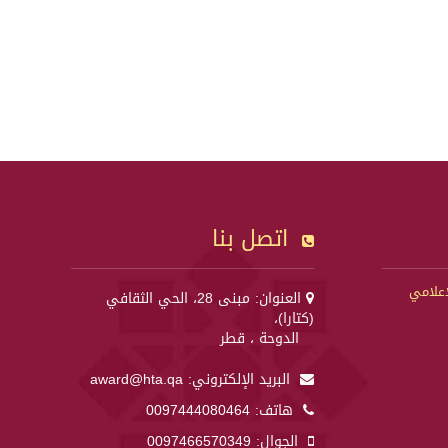
اتصل بنا
إعلامي
العنوان: مبنى 28، الحي الثقافي
(كتارا)،
الدوحة ، قطر
البريد الإلكتروني:
award@hta.qa
هاتف:
0097444080464
الجوال:
0097466570349