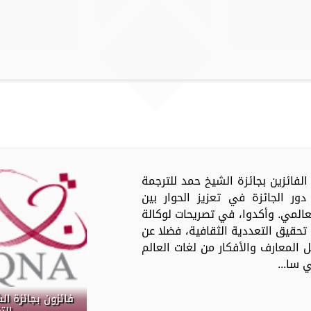
عدد من الفائزين بجائزة الشيخ حمد للترجمة
ور الجائزة في تعزيز الحوار بين
عالمي. وأكدوا، في تصريحات لوكالة
 تحقيق التعددية الثقافية، فضلا عن
ل المعارف والأفكار من لغات العالم
 سا...
فائزون بجائزة ال
الت