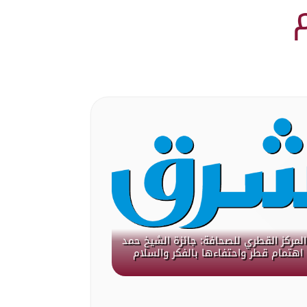
لمركز القطري للصحافة: جائزة الشيخ حمد
هتمام قطر واحتفاءها بالفكر والسلام