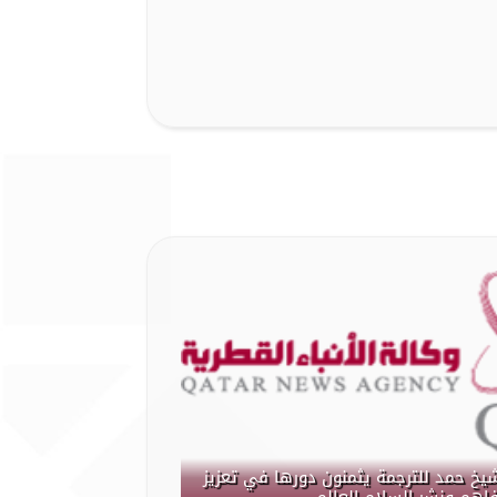
شيخ حمد للترجمة يثمنون دورها في تعزيز
فاهم ونشر السلام العالمي