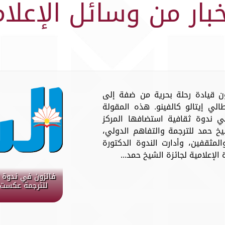
خبار من وسائل الإعلام
ن قيادة رحلة بحرية من ضفة إلى
لي إيتالو كالفينو. هذه المقولة
ندوة ثقافية استضافها المركز
يخ حمد للترجمة والتفاهم الدولي،
المثقفين، وأدارت الندوة الدكتورة
لإعلامية لجائزة الشيخ حمد...
فائزون في ندوة ا
للترجمة عكست ا