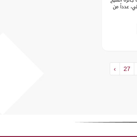
ي، عدداً من
›
27