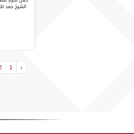
2
1
‹