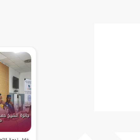
جائزة الشيخ حمد
م
خلال ندوةٍ للت