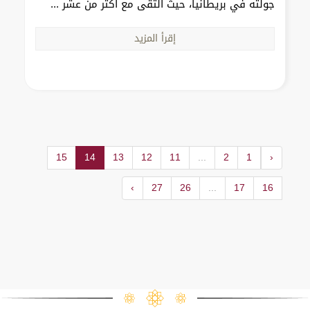
جولته في بريطانيا، حيث التقى مع أكثر من عشر ...
إقرأ المزيد
15
14
13
12
11
...
2
1
‹
›
27
26
...
17
16