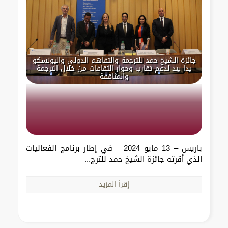
جائزة الشيخ حمد للترجمة والتفاهم الدولي واليونسكو
يدا بيد لدعم تقارب وحوار الثقافات من خلال الترجمة
والمثاقفة
باريس – 13 مايو 2024 في إطار برنامج الفعاليات
الذي أقرته جائزة الشيخ حمد للترج...
إقرأ المزيد