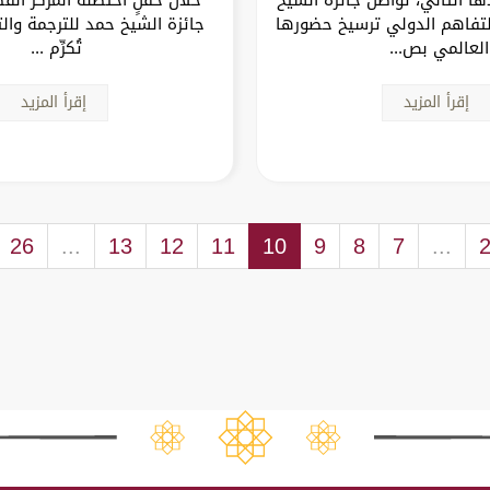
لتفاهم الدولي ترسيخ حضورها
جائزة الشيخ حمد للترجمة وال
العالمي بص...
تُكرِّم ...
إقرأ المزيد
إقرأ المزيد
26
...
13
12
11
10
9
8
7
...