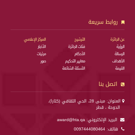
روابط سريعة
عن الجائزة
الترشيح
المركز الإعلامي
الرؤية
فئات الجائزة
الأخبار
الرسالة
الأحكام
مرئيات
الأهداف
معايير التحكيم
صور
القيمة
الأسئلة الشائعة
اتصل بنا
العنوان: مبنى 28، الحي الثقافي (كتارا)،
الدوحة ، قطر
البريد الإلكتروني:
award@hta.qa
هاتف:
0097444080464