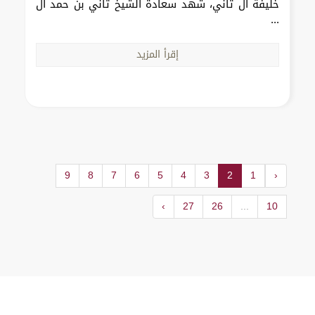
خليفة آل ثاني، شهد سعادة الشيخ ثاني بن حمد آل
...
إقرأ المزيد
9
8
7
6
5
4
3
2
1
‹
›
27
26
...
10