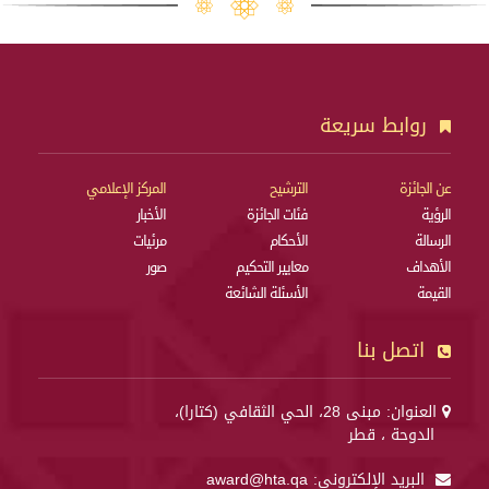
روابط سريعة
عن الجائزة
الترشيح
المركز الإعلامي
الرؤية
فئات الجائزة
الأخبار
الرسالة
الأحكام
مرئيات
الأهداف
معايير التحكيم
صور
القيمة
الأسئلة الشائعة
اتصل بنا
العنوان: مبنى 28، الحي الثقافي (كتارا)،
الدوحة ، قطر
البريد الإلكتروني:
award@hta.qa