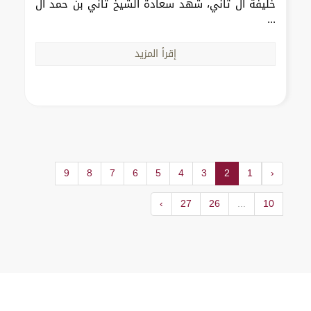
خليفة آل ثاني، شهد سعادة الشيخ ثاني بن حمد آل
...
إقرأ المزيد
9
8
7
6
5
4
3
2
1
‹
›
27
26
...
10