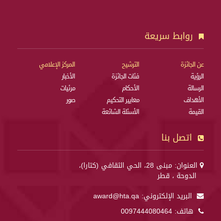
روابط سريعة
عن الجائزة
الترشيح
المركز الإعلامي
الرؤية
فئات الجائزة
الأخبار
الرسالة
الأحكام
مرئيات
الأهداف
معايير التحكيم
صور
القيمة
الأسئلة الشائعة
اتصل بنا
العنوان: مبنى 28، الحي الثقافي (كتارا)،
الدوحة ، قطر
البريد الإلكتروني:
award@hta.qa
هاتف:
0097444080464