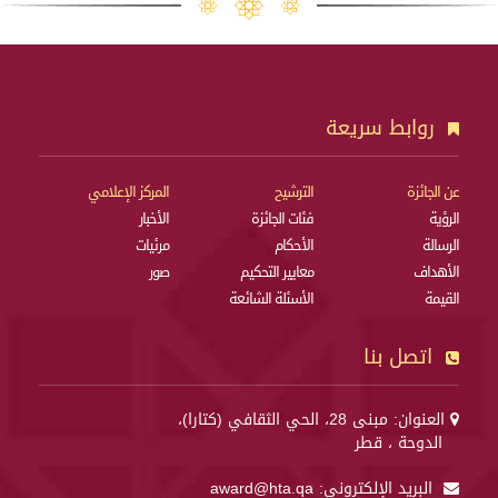
روابط سريعة
عن الجائزة
الترشيح
المركز الإعلامي
الرؤية
فئات الجائزة
الأخبار
الرسالة
الأحكام
مرئيات
الأهداف
معايير التحكيم
صور
القيمة
الأسئلة الشائعة
اتصل بنا
العنوان: مبنى 28، الحي الثقافي (كتارا)،
الدوحة ، قطر
البريد الإلكتروني:
award@hta.qa