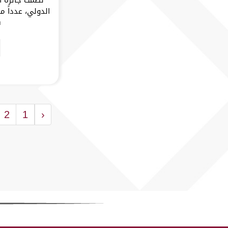
الدولي، عدداً م
ف
2
1
‹