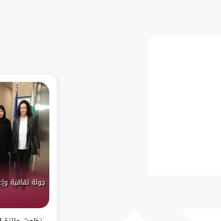
جولة ثقافية وإع
نظمت جائزة ا