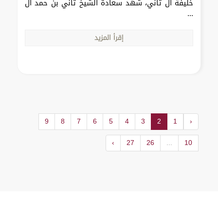
خليفة آل ثاني، شهد سعادة الشيخ ثاني بن حمد آل
...
إقرأ المزيد
9
8
7
6
5
4
3
2
1
‹
›
27
26
...
10