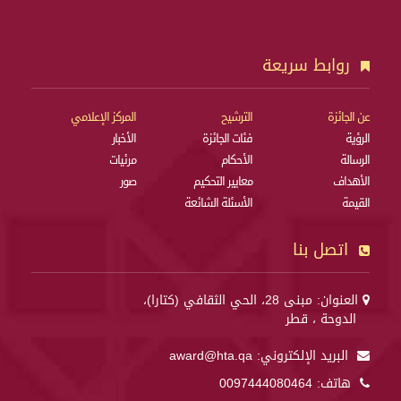
روابط سريعة
عن الجائزة
الترشيح
المركز الإعلامي
الرؤية
فئات الجائزة
الأخبار
الرسالة
الأحكام
مرئيات
الأهداف
معايير التحكيم
صور
القيمة
الأسئلة الشائعة
اتصل بنا
العنوان: مبنى 28، الحي الثقافي (كتارا)،
الدوحة ، قطر
البريد الإلكتروني:
award@hta.qa
هاتف:
0097444080464