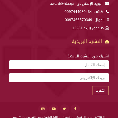
البريد الإلكتروني:
award@hta.qa
هاتف:
0097444080464
الجوال:
0097466570349
صندوق بريد: 12231
النشرة البريدية
اشترك في النشرة البريدية
اشترك
© 2026 جميع الحقوق محفوظة .
جائزة الشيخ حمد للترجمة والتفاهم