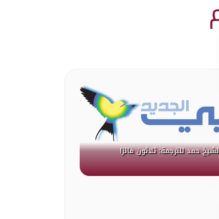
لشيخ حمد للترجمة: ثلاثون فائزا