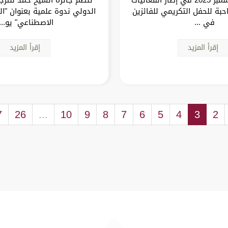
حبة للحفل التكريمي للفائزين
الدولي ندوة علمية بعنوان "ال
في ...
الاصطناعي" يو..
إقرأ المزيد
إقرأ المزيد
7
26
...
10
9
8
7
6
5
4
3
2