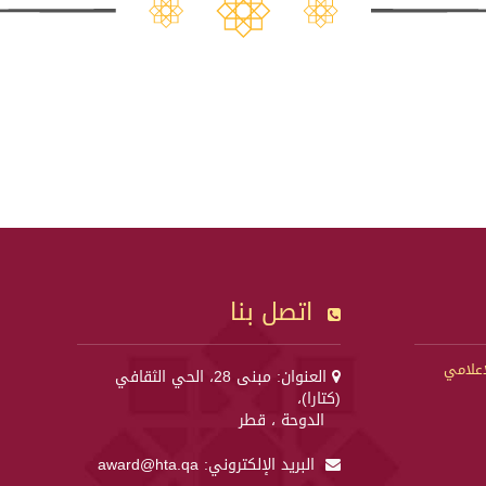
اتصل بنا
إعلامي
العنوان: مبنى 28، الحي الثقافي
(كتارا)،
الدوحة ، قطر
البريد الإلكتروني:
award@hta.qa