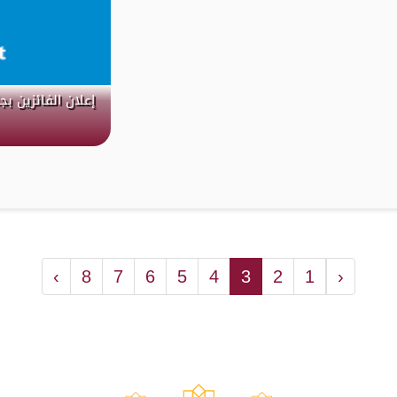
إعلان الفائزين ب
›
8
7
6
5
4
3
2
1
‹