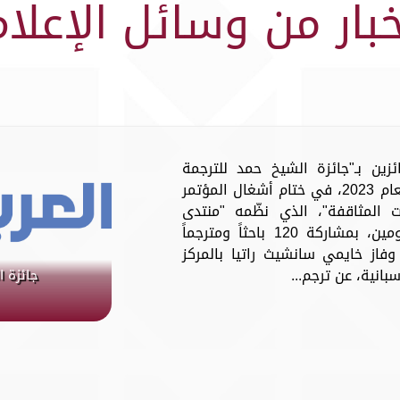
خبار من وسائل الإعلام
ئزين بـ"جائزة الشيخ حمد للترجمة
والتفاهم الدولي" في دورتها التاسعة لعام 2023، في ختام أشغال المؤتمر
 المثاقفة"، الذي نظّمه "منتدى
العلاقات العربية والدولية" على مدار يومين، بمشاركة 120 باحثاً ومترجماً
 وفاز خايمي سانشيث راتيا بالمركز
بانية، عن ترجم...
جائزة ا