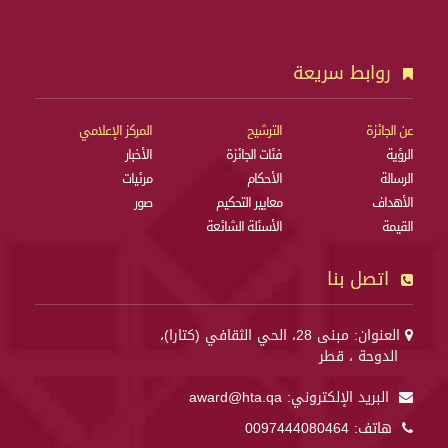
روابط سريعة
عن الجائزة
الترشيح
المركز الإعلامي
الرؤية
فئات الجائزة
الأخبار
الرسالة
الأحكام
مرئيات
الأهداف
معايير التحكيم
صور
القيمة
الأسئلة الشائعة
اتصل بنا
العنوان: مبنى 28، الحي الثقافي (كتارا)،
الدوحة ، قطر
البريد الإلكتروني:
award@hta.qa
هاتف:
0097444080464