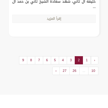
خليفة آل ثاني، شهد سعادة الشيخ ثاني بن حمد آل
...
إقرأ المزيد
9
8
7
6
5
4
3
2
1
‹
›
27
26
...
10