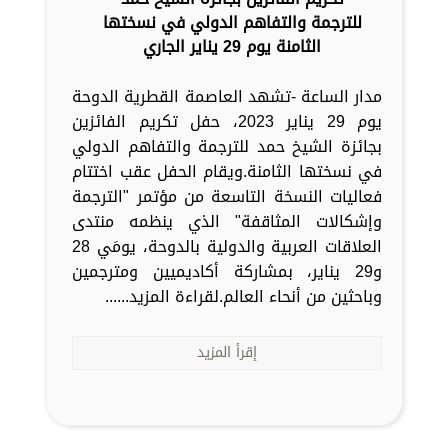
للترجمة والتفاهم الدولي في نسختها
الثامنة يوم 29 يناير الجاري
مدار الساعة -تشهد العاصمة القطرية الدوحة
يوم 29 يناير 2023، حفل تكريم الفائزين
بجائزة الشيخ حمد للترجمة والتفاهم الدولي
في نسختها الثامنة.ويقام الحفل عقب اختتام
فعاليات النسخة التاسعة من مؤتمر "الترجمة
وإشكالات المثاقفة" الذي ينظمه منتدى
العلاقات العربية والدولية بالدوحة، يومَي 28
و29 يناير، بمشاركة أكاديميين ومترجمين
وباحثين من أنحاء العالم.لقراءة المزيد......
إقرأ المزيد