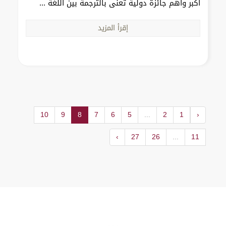
أكبر وأهم جائزة دولية تُعنى بالترجمة بين اللغة ...
إقرأ المزيد
10
9
8
7
6
5
...
2
1
‹
›
27
26
...
11