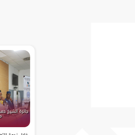
جائزة الشيخ حمد
م
خلال ندوةٍ للت