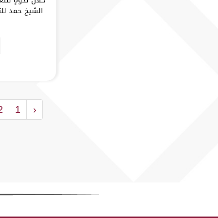
2
1
‹