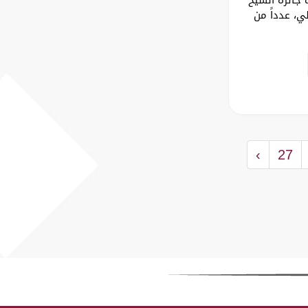
ي، عدداً من
›
27