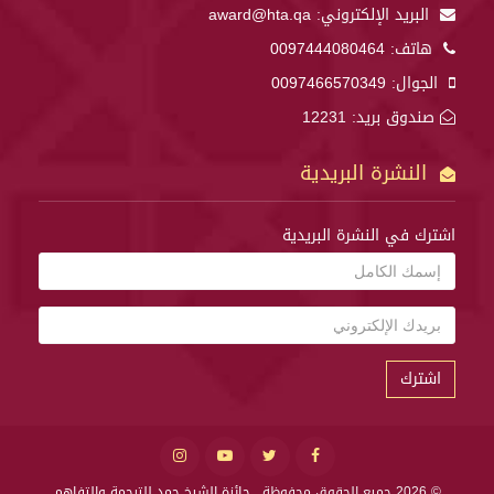
البريد الإلكتروني:
award@hta.qa
هاتف:
0097444080464
الجوال:
0097466570349
صندوق بريد: 12231
النشرة البريدية
اشترك في النشرة البريدية
اشترك
© 2026 جميع الحقوق محفوظة .
جائزة الشيخ حمد للترجمة والتفاهم