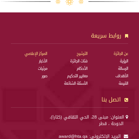
روابط سريعة
عن الجائزة
الترشيح
المركز الإعلامي
الرؤية
فئات الجائزة
الأخبار
الرسالة
الأحكام
مرئيات
الأهداف
معايير التحكيم
صور
القيمة
الأسئلة الشائعة
اتصل بنا
العنوان: مبنى 28، الحي الثقافي (كتارا)،
الدوحة ، قطر
البريد الإلكتروني:
award@hta.qa