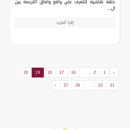
حلقة نقاشية للتعرف على واقع وآفاق الترجمة بين
ال...
إقرأ المزيد
20
19
18
17
16
...
2
1
‹
›
27
26
...
22
21