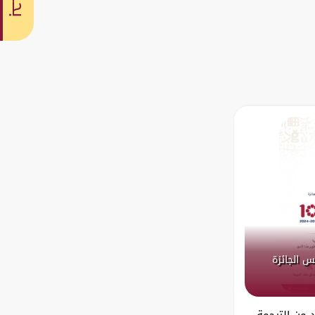
بحث
س الجائزة
د من الترجمة