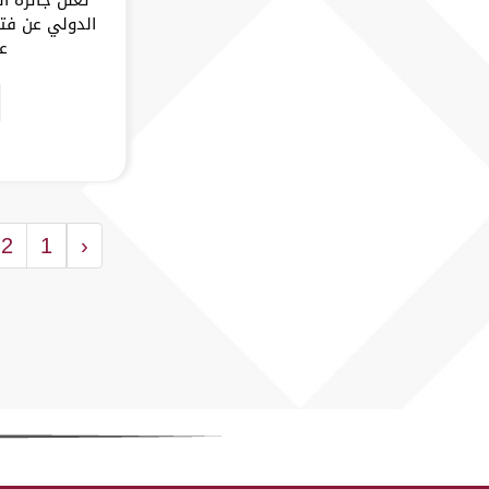
الدولي عن فتح
عام 5
2
1
‹