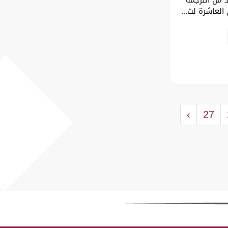
لعاشرة لت...
›
27