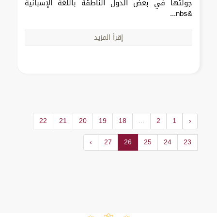
جولتها في بعض الدول الناطقة باللغة الإسبانية
&nbs...
إقرأ المزيد
22
21
20
19
18
...
2
1
‹
›
27
26
25
24
23