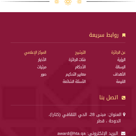
روابط سريعة
عن الجائزة
الترشيح
المركز الإعلامي
الرؤية
فئات الجائزة
الأخبار
الرسالة
الأحكام
مرئيات
الأهداف
معايير التحكيم
صور
القيمة
الأسئلة الشائعة
اتصل بنا
العنوان: مبنى 28، الحي الثقافي (كتارا)،
الدوحة ، قطر
البريد الإلكتروني:
award@hta.qa