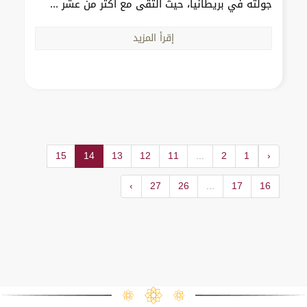
جولته في بريطانيا، حيث التقى مع أكثر من عشر ...
إقرأ المزيد
15
14
13
12
11
...
2
1
‹
›
27
26
...
17
16