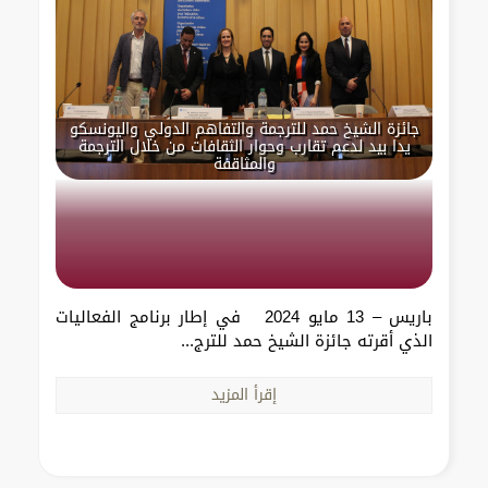
جائزة الشيخ حمد للترجمة والتفاهم الدولي واليونسكو
يدا بيد لدعم تقارب وحوار الثقافات من خلال الترجمة
والمثاقفة
باريس – 13 مايو 2024 في إطار برنامج الفعاليات
الذي أقرته جائزة الشيخ حمد للترج...
إقرأ المزيد