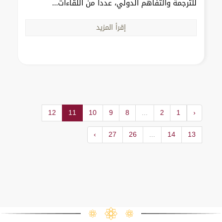
للترجمة والتفاهم الدولي، عدداً من اللقاءات...
إقرأ المزيد
12
11
10
9
8
...
2
1
‹
›
27
26
...
14
13