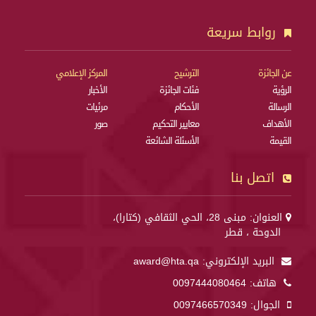
روابط سريعة
عن الجائزة
الترشيح
المركز الإعلامي
الرؤية
فئات الجائزة
الأخبار
الرسالة
الأحكام
مرئيات
الأهداف
معايير التحكيم
صور
القيمة
الأسئلة الشائعة
اتصل بنا
العنوان: مبنى 28، الحي الثقافي (كتارا)،
الدوحة ، قطر
البريد الإلكتروني:
award@hta.qa
هاتف:
0097444080464
الجوال:
0097466570349