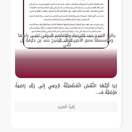
جائزة الشيخ حمد للترجمة والتفاهم الدولي تنعى راعيها
ومؤسسها سمو الأمير الوالد الشيخ حمد بن خليفة آل
ثاني
{يا أَيَّتُهَا النَّفْسُ الْمُطْمَئِنَّةُ ارْجِعِي إِلَى رَبِّكِ رَاضِيَةً
مَرْضِيَّةً ف...
إقرأ المزيد