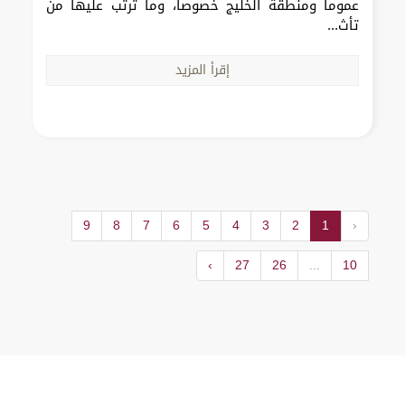
عموماً ومنطقة الخليج خصوصاً، وما ترتب عليها من
تأث...
إقرأ المزيد
9
8
7
6
5
4
3
2
1
‹
›
27
26
...
10