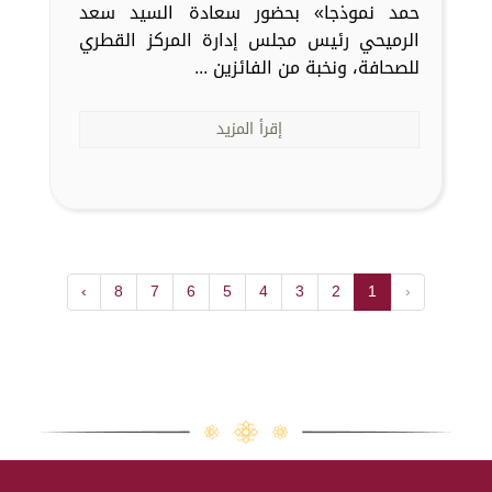
حمد نموذجا» بحضور سعادة السيد سعد
الرميحي رئيس مجلس إدارة المركز القطري
للصحافة، ونخبة من الفائزين ...
إقرأ المزيد
›
8
7
6
5
4
3
2
1
‹