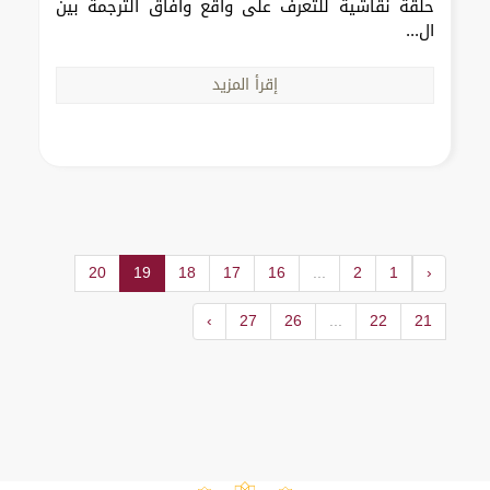
حلقة نقاشية للتعرف على واقع وآفاق الترجمة بين
ال...
إقرأ المزيد
20
19
18
17
16
...
2
1
‹
›
27
26
...
22
21