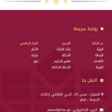
روابط سريعة
عن الجائزة
الترشيح
المركز الإعلامي
الرؤية
فئات الجائزة
الأخبار
الرسالة
الأحكام
مرئيات
الأهداف
معايير التحكيم
صور
القيمة
الأسئلة الشائعة
اتصل بنا
العنوان: مبنى 28، الحي الثقافي (كتارا)،
الدوحة ، قطر
البريد الإلكتروني:
award@hta.qa