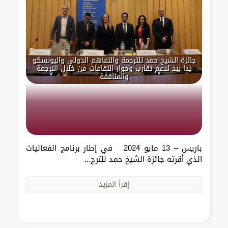
جائزة الشيخ حمد للترجمة والتفاهم الدولي واليونسكو
يدا بيد لدعم تقارب وحوار الثقافات من خلال الترجمة
والمثاقفة
باريس – 13 مايو 2024 في إطار برنامج الفعاليات
الذي أقرته جائزة الشيخ حمد للترج...
إقرأ المزيد