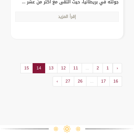
جولته في بريطانيا، حيث التقى مع أكثر من عشر ...
إقرأ المزيد
15
14
13
12
11
...
2
1
‹
›
27
26
...
17
16