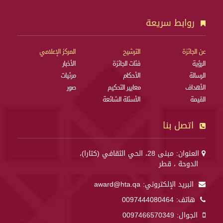
روابط سريعة
عن الجائزة
الترشيح
المركز الإعلامي
الرؤية
فئات الجائزة
الأخبار
الرسالة
الأحكام
مرئيات
الأهداف
معايير التحكيم
صور
القيمة
الأسئلة الشائعة
اتصل بنا
العنوان: مبنى 28، الحي الثقافي (كتارا)،
الدوحة ، قطر
البريد الإلكتروني:
award@hta.qa
هاتف:
0097444080464
الجوال:
0097466570349