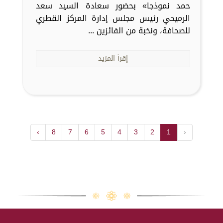
حمد نموذجا» بحضور سعادة السيد سعد
الرميحي رئيس مجلس إدارة المركز القطري
للصحافة، ونخبة من الفائزين ...
إقرأ المزيد
›
8
7
6
5
4
3
2
1
‹