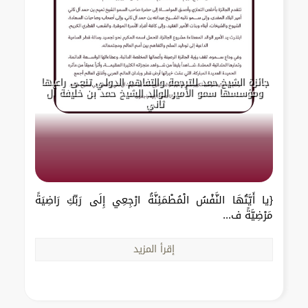
جائزة الشيخ حمد للترجمة والتفاهم الدولي تنعى راعيها
ومؤسسها سمو الأمير الوالد الشيخ حمد بن خليفة آل
ثاني
{يا أَيَّتُهَا النَّفْسُ الْمُطْمَئِنَّةُ ارْجِعِي إِلَى رَبِّكِ رَاضِيَةً
مَرْضِيَّةً ف...
إقرأ المزيد