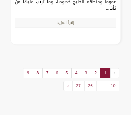
عموماً ومنطقة الخليج خصوصاً، وما ترتب عليها من
تأث...
إقرأ المزيد
9
8
7
6
5
4
3
2
1
‹
›
27
26
...
10