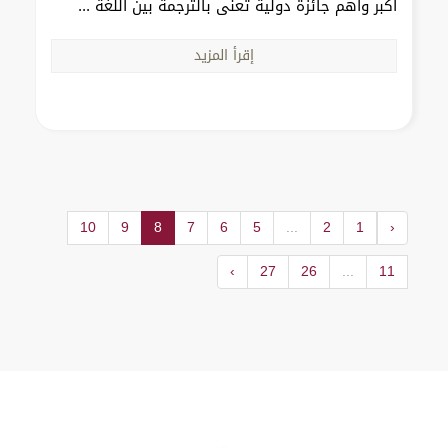
أكبر وأهم جائزة دولية تُعنى بالترجمة بين اللغة ...
إقرأ المزيد
10
9
8
7
6
5
...
2
1
‹
›
27
26
...
11