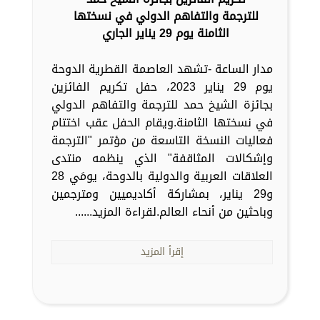
للترجمة والتفاهم الدولي في نسختها
الثامنة يوم 29 يناير الجاري
مدار الساعة -تشهد العاصمة القطرية الدوحة
يوم 29 يناير 2023، حفل تكريم الفائزين
بجائزة الشيخ حمد للترجمة والتفاهم الدولي
في نسختها الثامنة.ويقام الحفل عقب اختتام
فعاليات النسخة التاسعة من مؤتمر "الترجمة
وإشكالات المثاقفة" الذي ينظمه منتدى
العلاقات العربية والدولية بالدوحة، يومَي 28
و29 يناير، بمشاركة أكاديميين ومترجمين
وباحثين من أنحاء العالم.لقراءة المزيد......
إقرأ المزيد