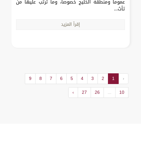
عموماً ومنطقة الخليج خصوصاً، وما ترتب عليها من
تأث...
إقرأ المزيد
9
8
7
6
5
4
3
2
1
‹
›
27
26
...
10