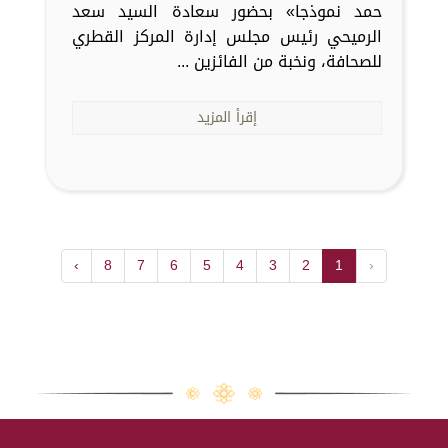
حمد نموذجا» بحضور سعادة السيد سعد
الرميحي رئيس مجلس إدارة المركز القطري
للصحافة، ونخبة من الفائزين ...
إقرأ المزيد
›
8
7
6
5
4
3
2
1
‹