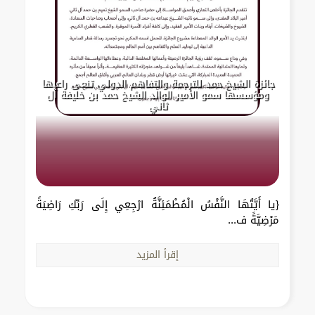
جائزة الشيخ حمد للترجمة والتفاهم الدولي تنعى راعيها
ومؤسسها سمو الأمير الوالد الشيخ حمد بن خليفة آل
ثاني
{يا أَيَّتُهَا النَّفْسُ الْمُطْمَئِنَّةُ ارْجِعِي إِلَى رَبِّكِ رَاضِيَةً
مَرْضِيَّةً ف...
إقرأ المزيد