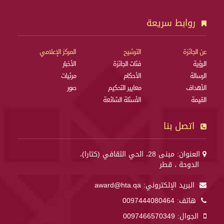
روابط سريعة
عن الجائزة
الترشيح
المركز الإعلامي
الرؤية
فئات الجائزة
الأخبار
الرسالة
الأحكام
مرئيات
الأهداف
معايير التحكيم
صور
القيمة
الأسئلة الشائعة
اتصل بنا
العنوان: مبنى 28، الحي الثقافي (كتارا)،
الدوحة ، قطر
البريد الإلكتروني:
award@hta.qa
هاتف:
0097444080464
الجوال:
0097466570349