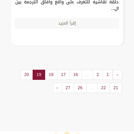
حلقة نقاشية للتعرف على واقع وآفاق الترجمة بين
ال...
إقرأ المزيد
20
19
18
17
16
...
2
1
‹
›
27
26
...
22
21