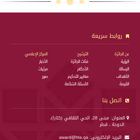
روابط سريعة
عن الجائزة
الترشيح
المركز الإعلامي
الرؤية
فئات الجائزة
الأخبار
الرسالة
الأحكام
مرئيات
الأهداف
معايير التحكيم
صور
القيمة
الأسئلة الشائعة
اتصل بنا
العنوان: مبنى 28، الحي الثقافي (كتارا)،
الدوحة ، قطر
البريد الإلكتروني:
award@hta.qa