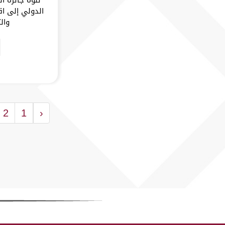
الدولي إلى اق
والت
2
1
‹