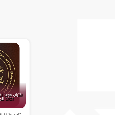
اقتراب موعد إغ
2023 للجائزة مع نهاية شهر يوليو
تنوه جائزة ا