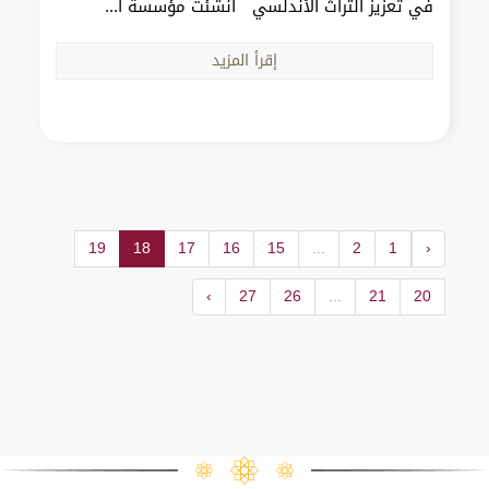
في تعزيز التراث الأندلسي أنشئت مؤسسة ا...
إقرأ المزيد
19
18
17
16
15
...
2
1
‹
›
27
26
...
21
20