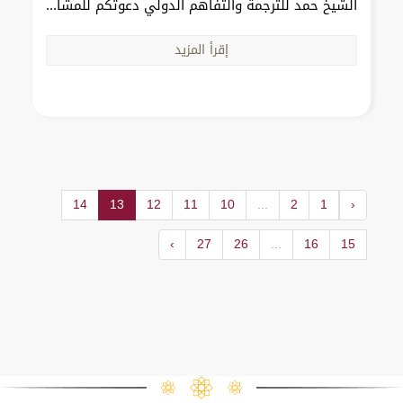
الشيخ حمد للترجمة والتفاهم الدولي دعوتكم للمشا...
إقرأ المزيد
14
13
12
11
10
...
2
1
‹
›
27
26
...
16
15