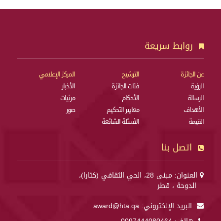
روابط سريعة
عن الجائزة
الترشيح
المركز الإعلامي
الرؤية
فئات الجائزة
الأخبار
الرسالة
الأحكام
مرئيات
الأهداف
معايير التحكيم
صور
القيمة
الأسئلة الشائعة
اتصل بنا
العنوان: مبنى 28، الحي الثقافي (كتارا)،
الدوحة ، قطر
البريد الإلكتروني:
award@hta.qa