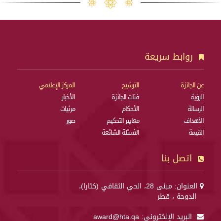
روابط سريعة
عن الجائزة
الترشيح
المركز الإعلامي
الرؤية
فئات الجائزة
الأخبار
الرسالة
الأحكام
مرئيات
الأهداف
معايير التحكيم
صور
القيمة
الأسئلة الشائعة
اتصل بنا
العنوان: مبنى 28، الحي الثقافي (كتارا)،
الدوحة ، قطر
البريد الإلكتروني:
award@hta.qa