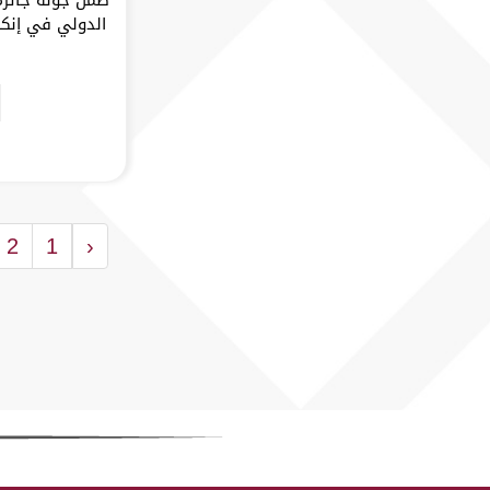
2
1
‹