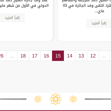
الدولي في إنكلترا، التقى وفد الجائزة في 03
الدولي في الأول من شهر مايو (2024) سل
ماي...
إقرأ المزيد
إقرأ المزيد
26
...
18
17
16
15
14
13
12
...