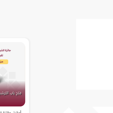
فتح باب الترشح
أعلنت جائزة 