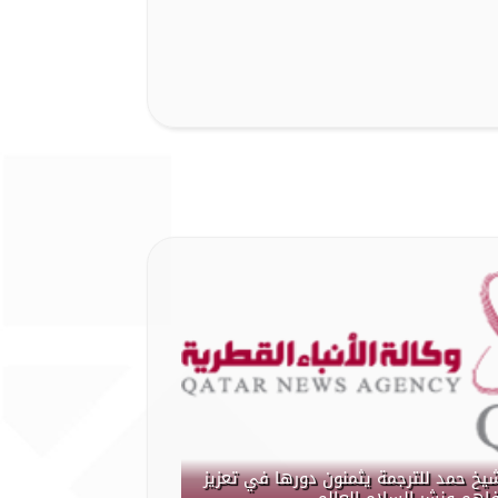
شيخ حمد للترجمة يثمنون دورها في تعزيز
فاهم ونشر السلام العالمي