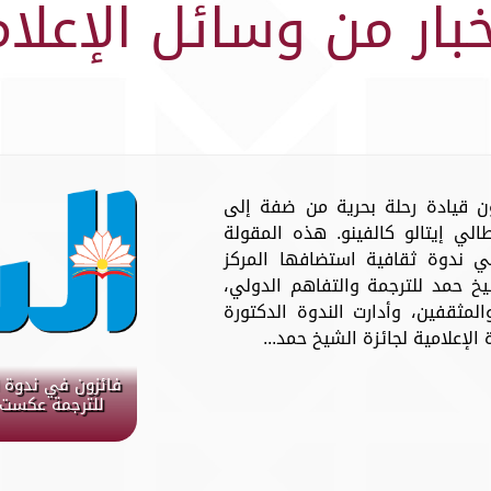
خبار من وسائل الإعلام
ن قيادة رحلة بحرية من ضفة إلى
لي إيتالو كالفينو. هذه المقولة
ندوة ثقافية استضافها المركز
يخ حمد للترجمة والتفاهم الدولي،
المثقفين، وأدارت الندوة الدكتورة
لإعلامية لجائزة الشيخ حمد...
فائزون في ندوة ا
للترجمة عكست ا