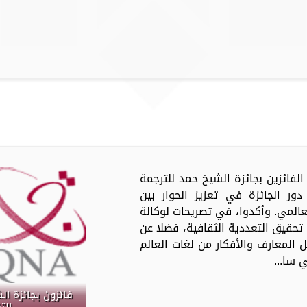
عدد من الفائزين بجائزة الشيخ حمد للترجمة
ور الجائزة في تعزيز الحوار بين
عالمي. وأكدوا، في تصريحات لوكالة
 تحقيق التعددية الثقافية، فضلا عن
ل المعارف والأفكار من لغات العالم
 سا...
فائزون بجائزة ال
الت