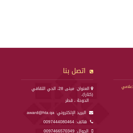
اتصل بنا
إعلامي
العنوان: مبنى 28، الحي الثقافي
(كتارا)،
الدوحة ، قطر
البريد الإلكتروني:
award@hta.qa
هاتف:
0097444080464
الجوال:
0097466570349