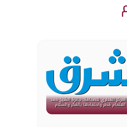
لمركز القطري للصحافة: جائزة الشيخ حمد
هتمام قطر واحتفاءها بالفكر والسلام