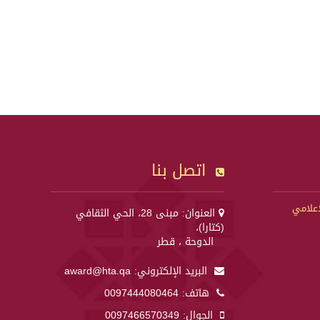
اتصل بنا
إعلامي
العنوان: مبنى 28، الحي الثقافي
(كتارا)،
الدوحة ، قطر
البريد الإلكتروني:
award@hta.qa
هاتف:
0097444080464
الجوال:
0097466570349