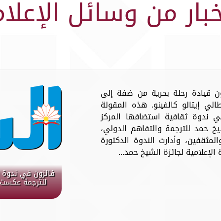
خبار من وسائل الإعلام
ن قيادة رحلة بحرية من ضفة إلى
لي إيتالو كالفينو. هذه المقولة
ندوة ثقافية استضافها المركز
يخ حمد للترجمة والتفاهم الدولي،
المثقفين، وأدارت الندوة الدكتورة
لإعلامية لجائزة الشيخ حمد...
فائزون في ندوة ا
للترجمة عكست ا