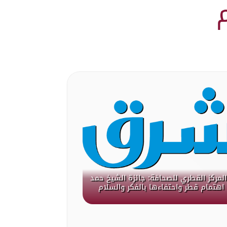
لمركز القطري للصحافة: جائزة الشيخ حمد
هتمام قطر واحتفاءها بالفكر والسلام