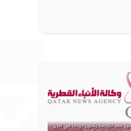
شيخ حمد للترجمة يثمنون دورها في تعزيز
فاهم ونشر السلام العالمي