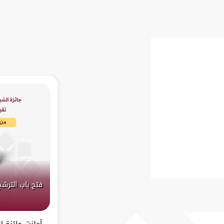
فتح باب الترشح
أعلنت جائزة 