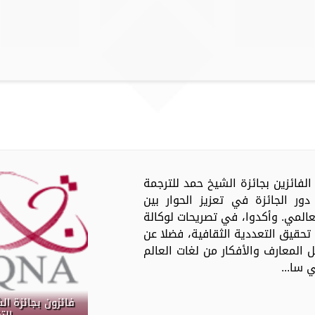
عدد من الفائزين بجائزة الشيخ حمد للترجمة
ور الجائزة في تعزيز الحوار بين
عالمي. وأكدوا، في تصريحات لوكالة
 تحقيق التعددية الثقافية، فضلا عن
ل المعارف والأفكار من لغات العالم
 سا...
فائزون بجائزة ال
الت