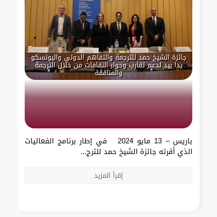
جائزة الشيخ حمد للترجمة والتفاهم الدولي واليونسكو
يدا بيد لدعم تقارب وحوار الثقافات من خلال الترجمة
والمثاقفة
باريس – 13 مايو 2024 في إطار برنامج الفعاليات
الذي أقرته جائزة الشيخ حمد للترج...
إقرأ المزيد