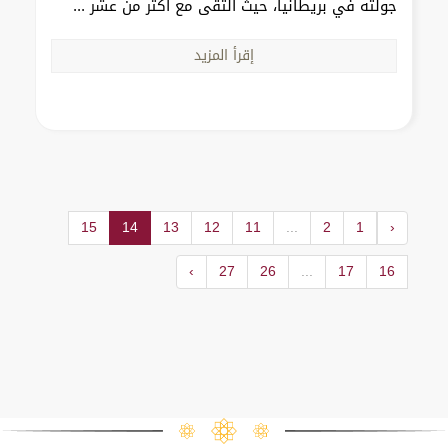
جولته في بريطانيا، حيث التقى مع أكثر من عشر ...
إقرأ المزيد
15
14
13
12
11
...
2
1
‹
›
27
26
...
17
16