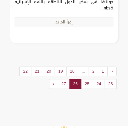
جولتها في بعض الدول الناطقة باللغة الإسبانية
&nbs...
إقرأ المزيد
22
21
20
19
18
...
2
1
‹
›
27
26
25
24
23