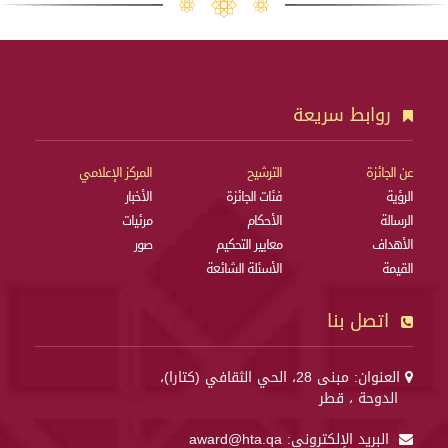
روابط سريعة
عن الجائزة
الترشيح
المركز الإعلامي
الرؤية
فئات الجائزة
الأخبار
الرسالة
الأحكام
مرئيات
الأهداف
معايير التحكيم
صور
القيمة
الأسئلة الشائعة
اتصل بنا
العنوان: مبنى 28، الحي الثقافي (كتارا)،
الدوحة ، قطر
البريد الإلكتروني:
award@hta.qa