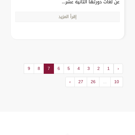
عن لغات دورتها الثانية عشر...
إقرأ المزيد
9
8
7
6
5
4
3
2
1
‹
›
27
26
...
10