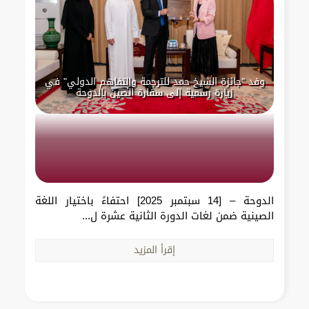
وفد "جائزة الشيخ حمد للترجمة والتفاهم الدولي" في
زيارة رسمية إلى سفارة الصين بالدوحة
الدوحة – [14 سبتمبر 2025] احتفاءً باختيار اللغة
الصينية ضمن لغات الدورة الثانية عشرة ل...
إقرأ المزيد