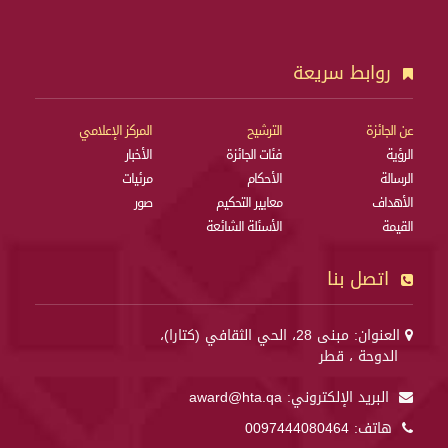
روابط سريعة
عن الجائزة
الترشيح
المركز الإعلامي
الرؤية
فئات الجائزة
الأخبار
الرسالة
الأحكام
مرئيات
الأهداف
معايير التحكيم
صور
القيمة
الأسئلة الشائعة
اتصل بنا
العنوان: مبنى 28، الحي الثقافي (كتارا)،
الدوحة ، قطر
البريد الإلكتروني:
award@hta.qa
هاتف:
0097444080464