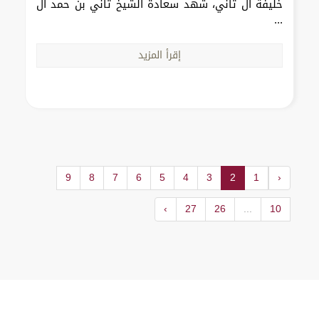
خليفة آل ثاني، شهد سعادة الشيخ ثاني بن حمد آل
...
إقرأ المزيد
9
8
7
6
5
4
3
2
1
‹
›
27
26
...
10