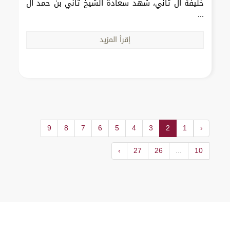
خليفة آل ثاني، شهد سعادة الشيخ ثاني بن حمد آل
...
إقرأ المزيد
9
8
7
6
5
4
3
2
1
‹
›
27
26
...
10