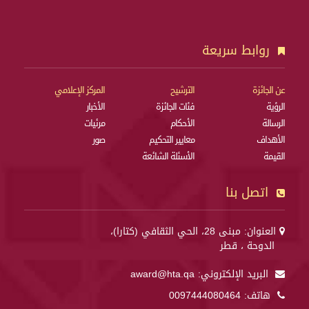
روابط سريعة
عن الجائزة
الترشيح
المركز الإعلامي
الرؤية
فئات الجائزة
الأخبار
الرسالة
الأحكام
مرئيات
الأهداف
معايير التحكيم
صور
القيمة
الأسئلة الشائعة
اتصل بنا
العنوان: مبنى 28، الحي الثقافي (كتارا)،
الدوحة ، قطر
البريد الإلكتروني:
award@hta.qa
هاتف:
0097444080464