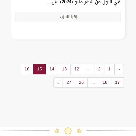
في الأول من شهر مايو (2024) سل...
إقرأ المزيد
16
15
14
13
12
...
2
1
‹
›
27
26
...
18
17