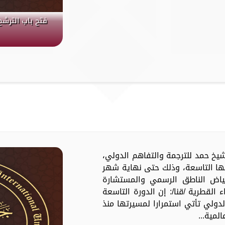
فتح باب الترشح
جائزة الشيخ حمد للترجمة والتفاهم الدولي،
رتها التاسعة، وذلك حتى نهاية شهر
لفياض الناطق الرسمي والمستشارة
ء القطرية /قنا/: إن الدورة التاسعة
لدولي تأتي استمرارا لمسيرتها منذ