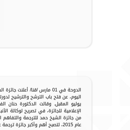
الدوحة في 01 مارس /قنا/ أعلنت 
اليوم، عن فتح باب الترشح والترشيح لدو
يوليو المقبل. وقالت الدكتورة حنان ا
الإعلامية للجائزة، في تصريح لوكالة الأنبا
من جائزة الشيخ حمد للترجمة والتفاهم ا
عام 2015، لتصبح أهم وأكبر جائزة ترجمة عالمية...