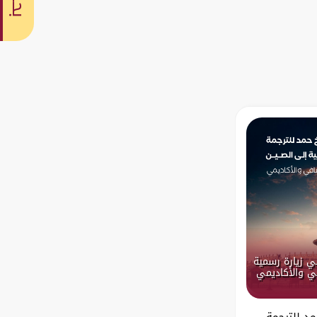
بحث
ي زيارة رسمية
في والأكاديمي
د للترجمة