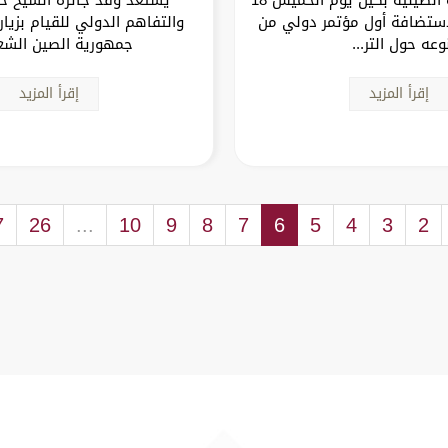
مبر 2025 لاستضافة أول مؤتمر دولي من
والتفاهم الدولي للقيام بزيا
وعه حول التر...
جمهورية الصين الشع
إقرأ المزيد
إقرأ المزيد
7
26
...
10
9
8
7
6
5
4
3
2