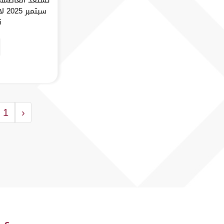
سبت
ن
1
‹