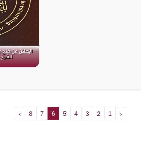
الإعلان عن فتح 
الشيخ 
›
8
7
6
5
4
3
2
1
‹